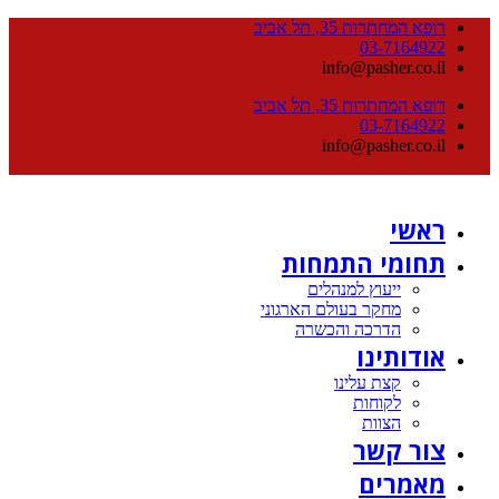
רופא המחתרות 35, תל אביב
03-7164922
info@pasher.co.il
רופא המחתרות 35, תל אביב
03-7164922
info@pasher.co.il
ראשי
תחומי התמחות
ייעוץ למנהלים
מחקר בעולם הארגוני
הדרכה והכשרה
אודותינו
קצת עלינו
לקוחות
הצוות
צור קשר
מאמרים