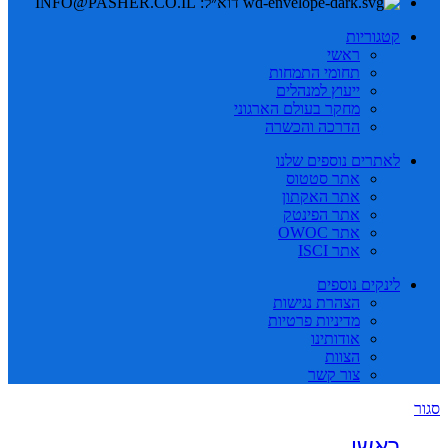
דוא״ל: INFO@PASHER.CO.IL
קטגוריות
ראשי
תחומי התמחות
ייעוץ למנהלים
מחקר בעולם הארגוני
הדרכה והכשרה
לאתרים נוספים שלנו
אתר סטטוס
אתר האקתון
אתר הפינטק
אתר OWOC
אתר ISCI
לינקים נוספים
הצהרת נגישות
מדיניות פרטיות
אודותינו
הצוות
צור קשר
סגור
ראשי