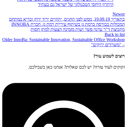
היתרון היחסי הטכנולוגי של ישראל גם בעתיד
Newer
בתאריך 19.09.19, ממש לפני החגים, יתקיים יריד ירוק ובריא במתחם
המכולות בבורסה ברמת גן בשיתוף עיריית רמת גן. חברת INNOBA
מקבוצת ד"ר עדנה פשר ושות מזמינה הצעות למתן חסות
Back to list
Older
InnoBa: Sustainable Innovation, Sustainable Office Workshop
– "משרדים ירוקים"
רוצים לשמוע עוד?
זקוקים לעוד עזרה? יש לכם שאלות? אנחנו כאן בשבילכם.