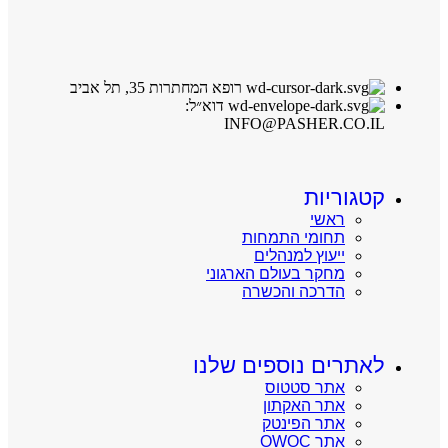
רופא המחתרות 35, תל אביב
דוא״ל:
INFO@PASHER.CO.IL
קטגוריות
ראשי
תחומי התמחות
ייעוץ למנהלים
מחקר בעולם הארגוני
הדרכה והכשרה
לאתרים נוספים שלנו
אתר סטטוס
אתר האקתון
אתר הפינטק
אתר OWOC