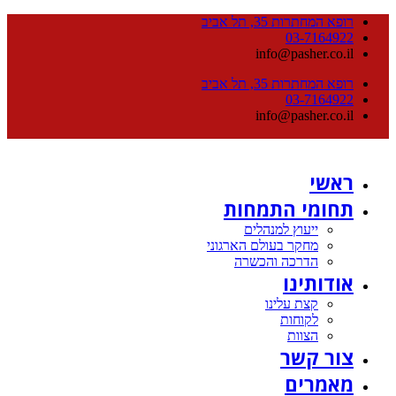
רופא המחתרות 35, תל אביב
03-7164922
info@pasher.co.il
רופא המחתרות 35, תל אביב
03-7164922
info@pasher.co.il
ראשי
תחומי התמחות
ייעוץ למנהלים
מחקר בעולם הארגוני
הדרכה והכשרה
אודותינו
קצת עלינו
לקוחות
הצוות
צור קשר
מאמרים