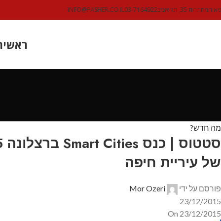
 המחתרות 35, תל אביב
03-7164922
INFO@PASHER.CO.IL
ראשי
ת
מה חדש?
של עיריית חיפה
פורסם על ידי
Mor Ozeri
23/12/2015
On 23/12/2015