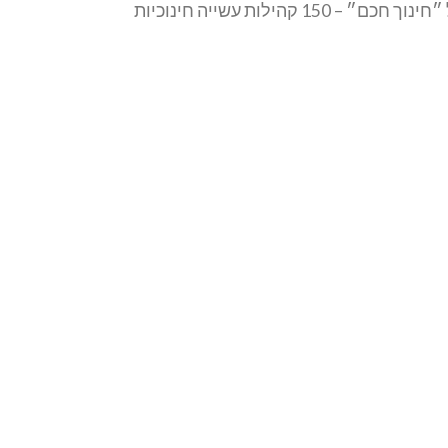
ד״ר עדנה פשר ואורלי גפני מנהלת תוכנית מל"ל (מלידה לבגרות) בעיריית חיפה מספרות בכנס ערים חכמות בברצלונה על ״חינוך חכם״ – 150 קהילות עשייה חינוכיות