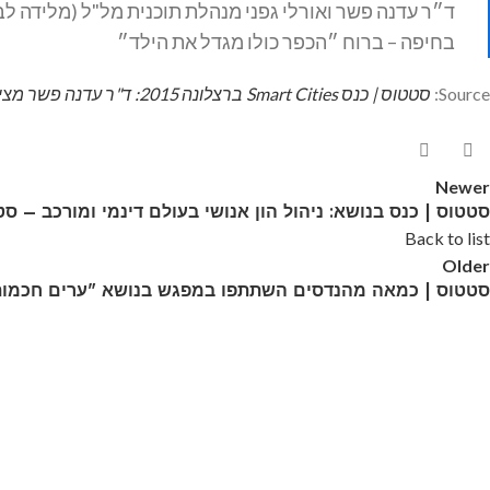
בחיפה – ברוח ״הכפר כולו מגדל את הילד״
Source:
סטטוס | כנס Smart Cities ברצלונה 2015: ד"ר עדנה פשר מציגה את תוכנית מל"ל מלידה לבגרות של עיריית חיפה
Newer
סטטוס | כנס בנושא: ניהול הון אנושי בעולם דינמי ומורכב – ס
Back to list
Older
סטטוס | כמאה מהנדסים השתתפו במפגש בנושא "ערים חכמות