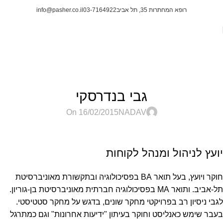
רופא המחתרות 35, תל אביב
03-7164922
info@pasher.co.il
Blog
ראשי
Team
TEAM
גבי בנדרסקי
On 16/02/2015
NADAV
יועץ לניהול ומנהל לקוחות
חוקר ויועץ, בעל תואר BA בפסיכולוגיה ובתקשורת מאוניברסיטת
תל-אביב. ותואר MA בפסיכולוגיה חברתית מאוניברסיטת בן-גוריון.
לגבי ניסיון רב בפרויקטי מחקר שונים, בדגש על מחקר סטטיסטי.
בעבר שימש כאנליסט וחוקר בעיתון "ידיעות אחרונות" וגם כמתרגל