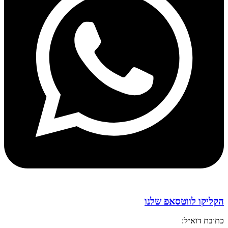
הקליקו לווטסאפ שלנו
כתובת דוא״ל: