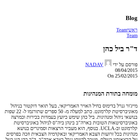
Blog
ראשי
Team
Team
ד"ר ביל כהן
פורסם על ידי
NADAV
08/04/2015
On 25/02/2015
מומחה בתורת המנהיגות
מייג'ור גנרל בדימוס בחיל האויר האמריקאי, בעל תואר דוקטור בניהול
מאוניברסיטת קלרמונט. כתב למעלה מ- 50 ספרים שתורגמו ל- 22 שפות
בנושאי ניהול ומנהיגות. ביל כהן שימש כיועץ בעמדות בכירות וכמרצה
באוניברסיטאות הטובות בארה"ב בינהן ביה"ס לניהול באוניברסיטת
קלרמונט וב-UCLA. בנוסף, הוא מעביר הרצאות וסמינרים בנושא
מנהיגות בכל זרועות הצבא האמריקאי ובאקדמיה הצבאית וזכה בפרסים
על הרצאותיו בעולם. מעבר להיותו גנרל בצבא ארה"ב, ד"ר כהן הנו בעל