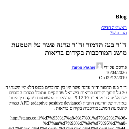
Blog
ראשי
מה חדש?
מה חדש?
ד"ר בעז תדמור וד"ר עדנה פשר על הטמעת
מושג המורכבות בקידום בריאות
פורסם על ידי
Yaron Pasher
16/04/2026
On 09/12/2019
ד"ר בעז תדמור וד"ר עדנה פשר היו בין הדוברים בכנס הלאומי השנתי ה-
20 על חינוך וקידום בריאות בישראל שהתקיים אתמול במרכז הכנסים
ישראל יפה בתל אביב 9.12.19 . הרצאתם המשותפת עסקה בין היתר
באיתור של חריגות חיובית (APD (adaptive positive deviance כמודל
להטמעת המושג מורכבות בקידום בריאות .
http://status.co.il/%d7%93%d7%a8-%d7%91%d7%a2%d7%96-
%d7%aa%d7%93%d7%9e%d7%95%d7%a8-
%d7%95%d7%93%d7%a8-%d7%a2%d7%93%d7%a0%d7%94-