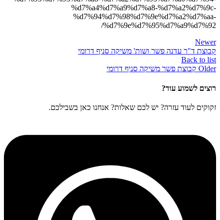
%d7%a4%d7%a9%d7%a8-%d7%a2%d7%9c-
%d7%94%d7%98%d7%9e%d7%a2%d7%aa-
%d7%9e%d7%95%d7%a9%d7%92/
Newer
קבוצת ד"ר עדנה פשר ושות' משיקה סניף דרומי
Back to list
Older
קבוצת פשר משיקה סניף דרומי
רוצים לשמוע עוד?
זקוקים לעוד עזרה? יש לכם שאלות? אנחנו כאן בשבילכם.