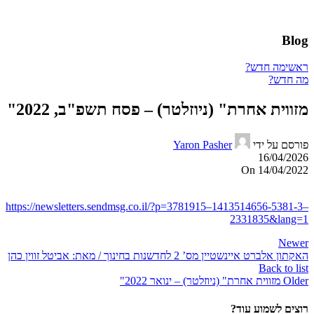
Blog
ראשי
מה חדש?
מה חדש?
מזווית אחרת" (ניוזלטר) – פסח תשפ"ב, 2022"
פורסם על ידי
Yaron Pasher
16/04/2026
On 14/04/2022
https://newsletters.sendmsg.co.il/?p=3781915–1413514656-5381-3–
2331835&lang=1
Newer
​האקתון אלברט איינשטיין מס’ 2 לחדשנות בחינוך / מאת: ​אביטל זווין כהן
Back to list
Older
מזווית אחרת" (ניוזלטר) – ינואר 2022"
רוצים לשמוע עוד?