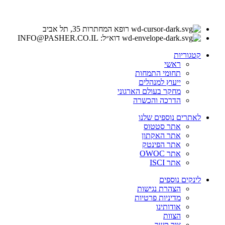
רופא המחתרות 35, תל אביב
דוא״ל: INFO@PASHER.CO.IL
קטגוריות
ראשי
תחומי התמחות
ייעוץ למנהלים
מחקר בעולם הארגוני
הדרכה והכשרה
לאתרים נוספים שלנו
אתר סטטוס
אתר האקתון
אתר הפינטק
אתר OWOC
אתר ISCI
לינקים נוספים
הצהרת נגישות
מדיניות פרטיות
אודותינו
הצוות
צור קשר