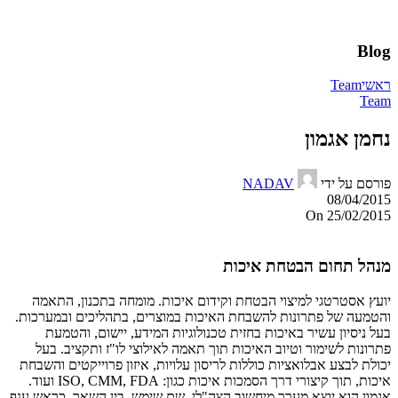
Blog
ראשי
Team
Team
נחמן אגמון
פורסם על ידי
NADAV
08/04/2015
On 25/02/2015
מנהל תחום הבטחת איכות
יועץ אסטרטגי למיצוי הבטחת וקידום איכות. מומחה בתכנון, התאמה
והטמעה של פתרונות להשבחת האיכות במוצרים, בתהליכים ובמערכות.
בעל ניסיון עשיר באיכות בחזית טכנולוגיות המידע, יישום, והטמעת
פתרונות לשימור וטיוב האיכות תוך תאמה לאילוצי לו"ז ותקציב. בעל
יכולת לבצע אבלואציות כוללות לריסון עלויות, איזון פרוייקטים והשבחת
איכות, תוך קיצורי דרך הסמכות איכות כגון: ISO, CMM, FDA ועוד.
אגמון הוא יוצא מערך מיחשוב הצה"לי, שם שימש, בין השאר, כראש ענף