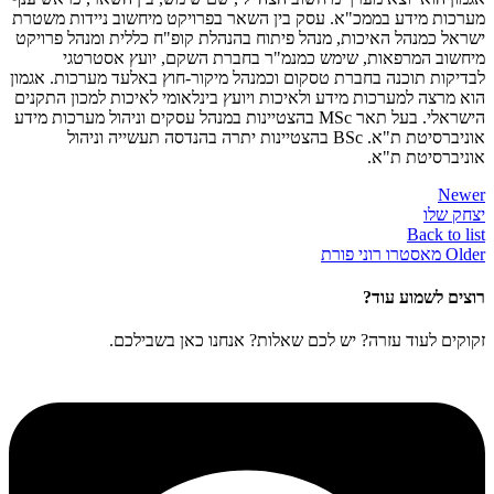
מערכות מידע בממכ"א. עסק בין השאר בפרויקט מיחשוב ניידות משטרת
ישראל כמנהל האיכות, מנהל פיתוח בהנהלת קופ"ח כללית ומנהל פרויקט
מיחשוב המרפאות, שימש כמנמ"ר בחברת השקם, יועץ אסטרטגי
לבדיקות תוכנה בחברת טסקום וכמנהל מיקור-חוץ באלעד מערכות. אגמון
הוא מרצה למערכות מידע ולאיכות ויועץ בינלאומי לאיכות למכון התקנים
הישראלי. בעל תאר MSc בהצטיינות במנהל עסקים וניהול מערכות מידע
אוניברסיטת ת"א. BSc בהצטיינות יתרה בהנדסה תעשייה וניהול
אוניברסיטת ת"א.
Newer
יצחק שלו
Back to list
Older
מאסטרו רוני פורת
רוצים לשמוע עוד?
זקוקים לעוד עזרה? יש לכם שאלות? אנחנו כאן בשבילכם.