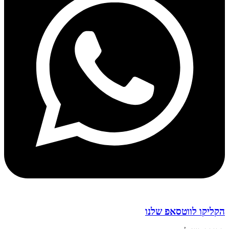
הקליקו לווטסאפ שלנו