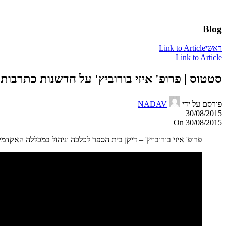
Blog
ראשי
Link to Article
Link to Article
סטטוס | פרופ' איזי בורוביץ' על חדשנות כתרבות: המקרה של  Airlines
פורסם על ידי
NADAV
30/08/2015
On 30/08/2015
פרופ' איזי בורובויץ' – דיקן בית הספר לכלכה וניהול במכללה האקדמית תל אביב-יפו מרצה בכנס ניהול ה