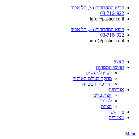
רופא המחתרות 35, תל אביב
03-7164922
info@pasher.co.il
רופא המחתרות 35, תל אביב
03-7164922
info@pasher.co.il
ראשי
תחומי התמחות
ייעוץ למנהלים
מחקר בעולם הארגוני
הדרכה והכשרה
אודותינו
קצת עלינו
לקוחות
הצוות
צור קשר
מאמרים
Menu