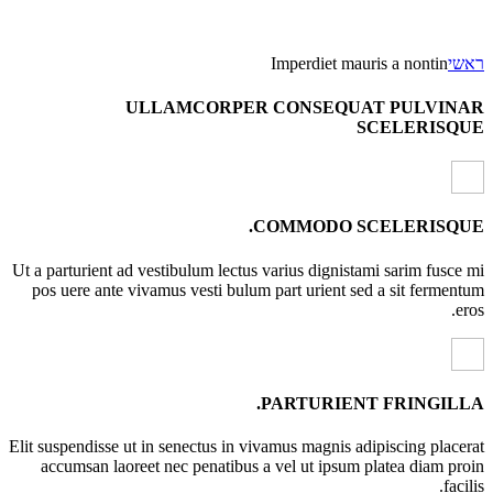
ראשי
Imperdiet mauris a nontin
ULLAMCORPER CONSEQUAT PULVINAR
SCELERISQUE
COMMODO SCELERISQUE.
Ut a parturient ad vestibulum lectus varius dignistami sarim fusce mi
pos uere ante vivamus vesti bulum part urient sed a sit fermentum
eros.
PARTURIENT FRINGILLA.
Elit suspendisse ut in senectus in vivamus magnis adipiscing placerat
accumsan laoreet nec penatibus a vel ut ipsum platea diam proin
facilis.