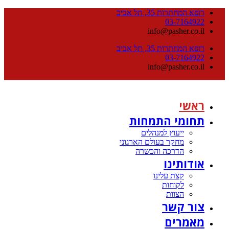
רופא המחתרות 35, תל אביב
03-7164922
info@pasher.co.il
רופא המחתרות 35, תל אביב
03-7164922
info@pasher.co.il
ראשי
תחומי התמחות
ייעוץ למנהלים
מחקר בעולם הארגוני
הדרכה והכשרה
אודותינו
קצת עלינו
לקוחות
הצוות
צור קשר
מאמרים