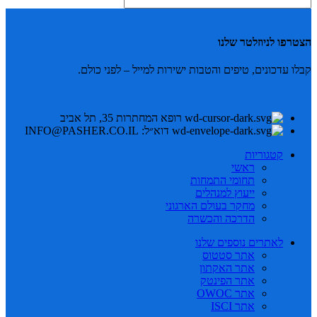
הצטרפו לניוזלטר שלנו
קבלו עדכונים, טיפים והטבות ישירות למייל – לפני כולם.
רופא המחתרות 35, תל אביב
דוא״ל: INFO@PASHER.CO.IL
קטגוריות
ראשי
תחומי התמחות
ייעוץ למנהלים
מחקר בעולם הארגוני
הדרכה והכשרה
לאתרים נוספים שלנו
אתר סטטוס
אתר האקתון
אתר הפינטק
אתר OWOC
אתר ISCI