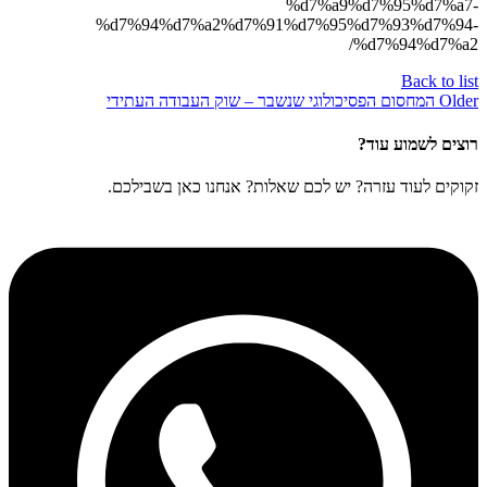
%d7%a9%d7%95%d7%a7-
%d7%94%d7%a2%d7%91%d7%95%d7%93%d7%94-
%d7%94%d7%a2/
Back to list
Older
המחסום הפסיכולוגי שנשבר – שוק העבודה העתידי
רוצים לשמוע עוד?
זקוקים לעוד עזרה? יש לכם שאלות? אנחנו כאן בשבילכם.