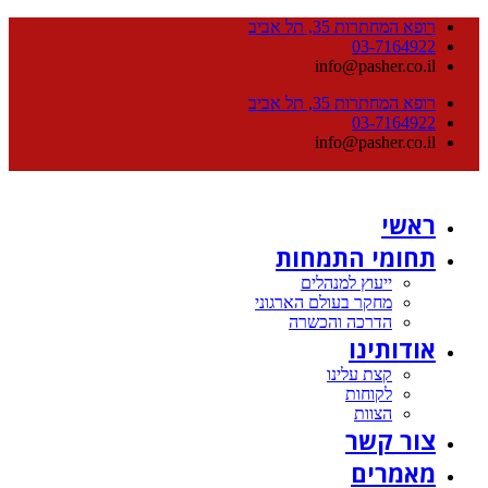
רופא המחתרות 35, תל אביב
03-7164922
info@pasher.co.il
רופא המחתרות 35, תל אביב
03-7164922
info@pasher.co.il
ראשי
תחומי התמחות
ייעוץ למנהלים
מחקר בעולם הארגוני
הדרכה והכשרה
אודותינו
קצת עלינו
לקוחות
הצוות
צור קשר
מאמרים