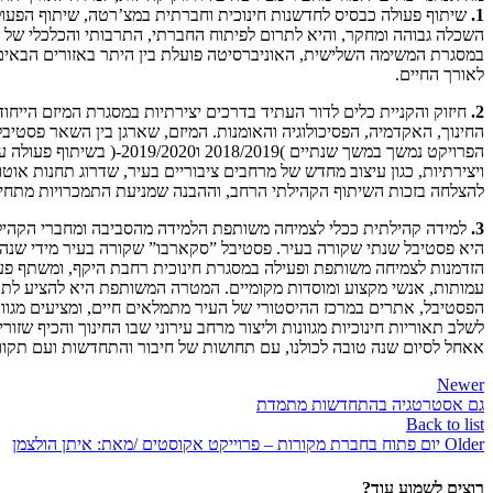
1.
שיתוף פעולה כבסיס לחדשנות חינוכית וחברתית במצ’רטה, שיתוף הפעולה
השכלה גבוהה ומחקר, והיא לתרום לפיתוח החברתי, התרבותי והכלכלי של ה
במסגרת המשימה השלישית, האוניברסיטה פועלת בין היתר באזורים הבאים: יו
לאורך החיים.
2.
החינוך, האקדמיה, הפסיכולוגיה והאומנות. המיזם, שארגן בין השאר פסטיבל
הפרויקט נמשך במשך שנתי
ויצירתיות, כגון עיצוב מחדש של מרחבים ציבוריים בעיר, שדרוג תחנות או
להצלחה בזכות השיתוף הקהילתי הרחב, וההבנה שמניעת התמכרויות מתחילה 
3.
למידה קהילתית ככלי לצמיחה משותפת הלמידה מהסביבה ומחברי הקהילה 
היא פסטיבל שנתי שקורה בעיר. פסטיבל ”סקארבו” שקורה בעיר מידי שנה הוא
הזדמנות לצמיחה משותפת ופעילה במסגרת חינוכית רחבת היקף, ומשתף פעו
עמותות, אנשי מקצוע ומוסדות מקומיים. המטרה המשותפת היא להציע לתושב
הפסטיבל, אתרים במרכז ההיסטורי של העיר מתמלאים חיים, ומציעים מגוון ר
לשלב תאוריות חינוכיות מגוונות וליצור מרחב עירוני שבו החינוך והכיף שזור
אאחל לסיום שנה טובה לכולנו, עם תחושות של חיבור והתחדשות ועם תקוו
Newer
גם אסטרטגיה בהתחדשות מתמדת
Back to list
Older
יום פתוח בחברת מקורות – פרוייקט אקוסטים /מאת: איתן הולצמן
רוצים לשמוע עוד?