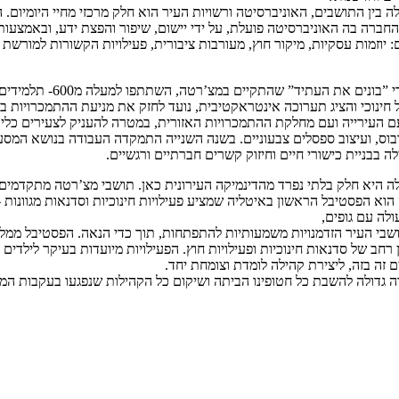
 בין התושבים, האוניברסיטה ורשויות העיר הוא חלק מרכזי מחיי היומיום.
חברה בה האוניברסיטה פועלת, על ידי יישום, שיפור והפצת ידע, ובאמצעות
זמות עסקיות, מיקור חוץ, מעורבות ציבורית, פעילויות הקשורות למורשת התר
 חינוכי והציג תערוכה אינטראקטיבית, נועד לחזק את מניעת ההתמכרויות בק
ים )2018/2019 ו2019/2020-( בשיתוף פעולה עם העירייה ועם מחלקת ההתמכרויות האזורית, במטרה לה
טובוס, ועיצוב ספסלים צבעוניים. בשנה השנייה התמקדה העבודה בנושא המסע,
בבניית כישורי חיים וחיזוק קשרים חברתיים ורגשיים.
היא חלק בלתי נפרד מהדינמיקה העירונית כאן. תושבי מצ’רטה מתקדמים י
 הפסטיבל הראשון באיטליה שמציע פעילויות חינוכיות וסדנאות מגוונות – תיא
לה עם גופים,
י העיר הזדמנויות משמעותיות להתפתחות, תוך כדי הנאה. הפסטיבל ממלא א
חב של סדנאות חינוכיות ופעילויות חוץ. הפעילויות מיועדות בעיקר לילדים 
ים זה בזה, ליצירת קהילה לומדת וצומחת יחד.
ה גדולה להשבת כל חטופינו הביתה ושיקום כל הקהילות שנפגעו בעקבות המ