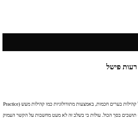
כחוקרת מטעם קבוצת ד”ר עדנה פשר אני לוקחת חלק בפרויקט TRUST של האיחוד האירופי. במסגרת הפרויקט אני חוקרת יצירה, תחזוקה ושגשוג של קהילות בערים חכמות, באמצעות מתודולוגיות כמו קהילות מעש (Practice
ת שבוע ראשון בעיר מצ׳רטה שבאיטליה, אליה נשלחתי מטעם הפרויקט, וכבר נחשפתי לייחודיותה וחדשנותה של העיר, המונה כ40 אלף תושבים בסך הכול. עולות בי בשלב זה לא מעט מחשבות על הקשר העמוק