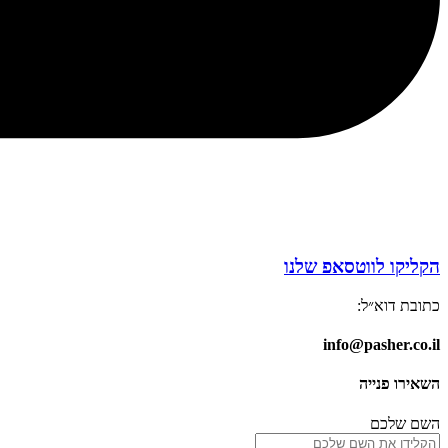
הקליקו לווטסאפ שלנו
כתובת דוא״ל:
info@pasher.co.il
השאירו פנייה
השם שלכם