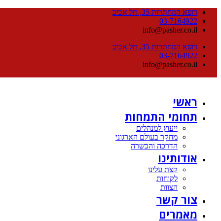
רופא המחתרות 35, תל אביב
03-7164922
info@pasher.co.il
רופא המחתרות 35, תל אביב
03-7164922
info@pasher.co.il
ראשי
תחומי התמחות
ייעוץ למנהלים
מחקר בעולם הארגוני
הדרכה והכשרה
אודותינו
קצת עלינו
לקוחות
הצוות
צור קשר
מאמרים