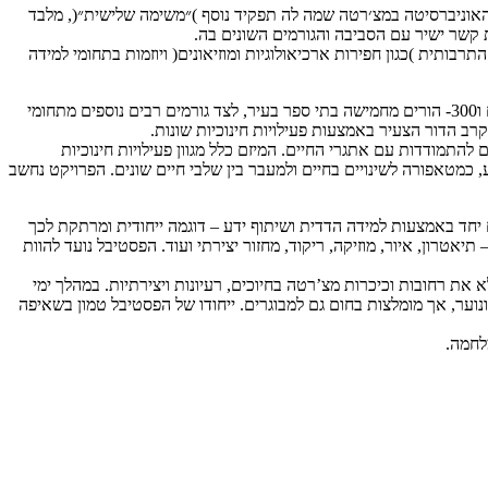
 האוניברסיטה במצ׳רטה שמה לה תפקיד נוסף )״משימה שלישית״(, מלבד
 קשר ישיר עם הסביבה והגורמים השונים בה.
בותית )כגון חפירות ארכיאולוגיות ומוזיאונים( ויוזמות בתחומי למידה
חיזוק והקניית כלים לדור העתיד בדרכים יצירתיות במסגרת המיזם הייחודי ”בונים את העתיד” שהתקיים במצ’רטה, השתתפו למעלה מ600- תלמידים ו300- הורים מחמישה בתי ספר בעיר, לצד גורמים רבים נוספים מתחומי
רב הדור הצעיר באמצעות פעילויות חינוכיות שונות.
עניק לצעירים כלים להתמודדות עם אתגרי החיים. המיזם כלל מגוון פעילויות חינוכיות
 כמטאפורה לשינויים בחיים ולמעבר בין שלבי חיים שונים. הפרויקט נחשב
חד באמצעות למידה הדדית ושיתוף ידע – דוגמה ייחודית ומרתקת לכך
טרון, איור, מוזיקה, ריקוד, מחזור יצירתי ועוד. הפסטיבל נועד להוות
ת רחובות וכיכרות מצ’רטה בחיוכים, רעיונות ויצירתיות. במהלך ימי
ונוער, אך מומלצות בחום גם למבוגרים. ייחודו של הפסטיבל טמון בשאיפה
לחמה.