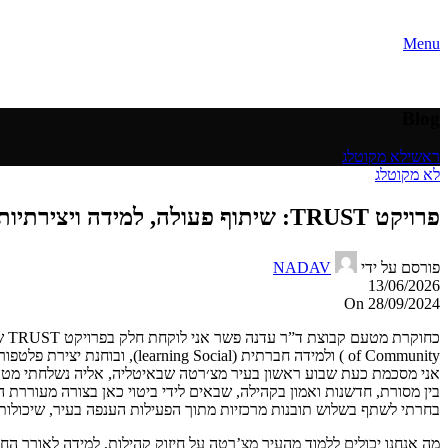
Menu
Blog
ראשי
לא מקוטלג
לא מקוטלג
פרויקט TRUST: שיתוף פעולה, למידה ויצירתיות, מה מצ’רטה מלמדת אותנו על הקהילה? , מאת: רעות פישל
פורסם על ידי
NADAV
13/06/2026
On 28/09/2024
of Community ) ולמידה חברתית (learning Social), ובוחנת יצירת פלטפורמה מבוססת בלוקצ’יין לשם כך.
בין מסורת, חדשנות ואמון בקהילה, שבאים לידי ביטוי כאן בצורה מעוררת 
בחרתי לשתף בשלוש תובנות מרכזיות מתוך הפעילות הענפה בעיר, שיכולו
מה אנחנו יכולים ללמוד מהעיר מצ’רטה על חיזוק קהילות, למידה לאורך הח