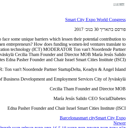
Smart City Expo World Congress
פורסם בתאריך 30 בנוב׳ 2017
face some unique barriers which lessen their potential contribution to
omen entrepreneurs? How does funding women-led ventures translate to
munication technology (ICT) MODERATOR Ton van't Noordende Partner
väskylä Cecilia Tham Founder and Director MOB María Jesús Salido
s Edna Pasher Founder and Chair Israel Smart Cities Institute (ISCI)
n van't Noordende Partner StartupDelta, Keadyn & Angel Island
 Business Development and Employment Services City of Jyväskylä
Cecilia Tham Founder and Director MOB
María Jesús Salido CEO SocialDiabetes
Edna Pasher Founder and Chair Israel Smart Cities Institute (ISCI
Barcelona
smart city
Smart City Expo
Newer