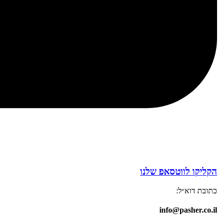
הקליקו לווטסאפ שלנו
כתובת דוא״ל:
info@pasher.co.il