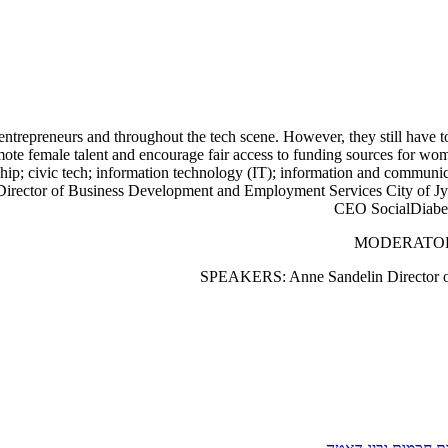
trepreneurs and throughout the tech scene. However, they still have to 
mote female talent and encourage fair access to funding sources for w
ship; civic tech; information technology (IT); information and com
rector of Business Development and Employment Services City of Jy
CEO SocialDiabete
MODERATOR: To
SPEAKERS: Anne Sandelin Director of