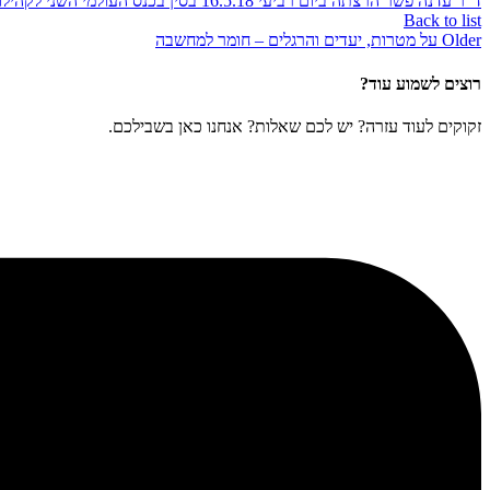
ד"ר עדנה פשר הרצתה ביום רביעי 16.5.18 בסין בכנס העולמי השני לקהילות חכמות וביג דאטה
Back to list
Older
על מטרות, יעדים והרגלים – חומר למחשבה
רוצים לשמוע עוד?
זקוקים לעוד עזרה? יש לכם שאלות? אנחנו כאן בשבילכם.