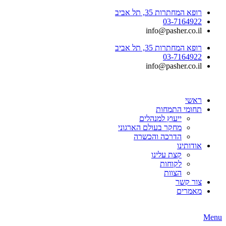
רופא המחתרות 35, תל אביב
03-7164922
info@pasher.co.il
רופא המחתרות 35, תל אביב
03-7164922
info@pasher.co.il
ראשי
תחומי התמחות
ייעוץ למנהלים
מחקר בעולם הארגוני
הדרכה והכשרה
אודותינו
קצת עלינו
לקוחות
הצוות
צור קשר
מאמרים
Menu