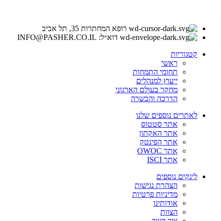
רופא המחתרות 35, תל אביב
דוא״ל: INFO@PASHER.CO.IL
קטגוריות
ראשי
תחומי התמחות
ייעוץ למנהלים
מחקר בעולם הארגוני
הדרכה והכשרה
לאתרים נוספים שלנו
אתר סטטוס
אתר האקתון
אתר הפינטק
אתר OWOC
אתר ISCI
לינקים נוספים
הצהרת נגישות
מדיניות פרטיות
אודותינו
הצוות
צור קשר