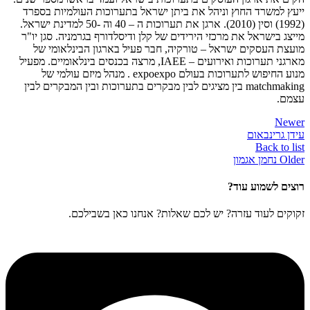
ייעץ למשרד החוץ וניהל את ביתן ישראל בתערוכות העולמיות בספרד
(1992) וסין (2010). ארגן את תערוכות ה – 40 וה -50 למדינת ישראל.
מייצג בישראל את מרכזי הירידים של קלן ודיסלדורף בגרמניה. סגן יו"ר
מועצת העסקים ישראל – טורקיה, חבר פעיל בארגון הבינלאומי של
מארגני תערוכות ואירועים – IAEE, מרצה בכנסים בינלאומיים. מפעיל
מנוע החיפוש לתערוכות בעולם expoexpo . מנהל מיזם עולמי של
matchmaking בין מציגים לבין מבקרים בתערוכות ובין המבקרים לבין
עצמם.
Newer
עידן גרינבאום
Back to list
Older
נחמן אגמון
רוצים לשמוע עוד?
זקוקים לעוד עזרה? יש לכם שאלות? אנחנו כאן בשבילכם.