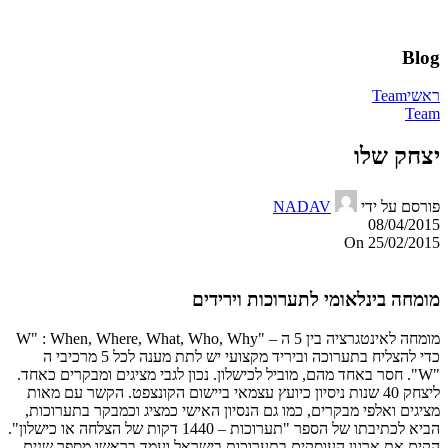
Blog
ראשי
Team
Team
יצחק שלו
פורסם על ידי
NADAV
08/04/2015
On 25/02/2015
מומחה בינלאומי לתערוכות וירידים
מומחה לאינטגרציה בין 5 ה – "W" : When, Where, What, Who, Why
כדי להצליח בתערוכה וביריד מקצועי יש לתת מענה לכל 5 מרכיבי ה
"W". חסר באחד מהם, מוביל לכישלון. נכון לגבי מציגים ומבקרים כאחד.
ליצחק 40 שנות ניסיון כיועץ עצמאי ביישום הקונצפט. הקשר עם מאות
מציגים ואלפי מבקרים, כמו גם הנסיון האישי כמציג וכמבקר בתערוכות,
הביא לכתיבתו של הספר "תערוכות – 1440 דקות של הצלחה או כישלון".
הקים את ארגון העוסקים בתערוכות בישראל ועמד בראשו מספר שנים.