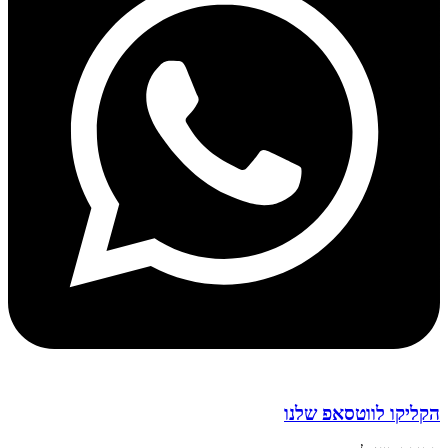
הקליקו לווטסאפ שלנו