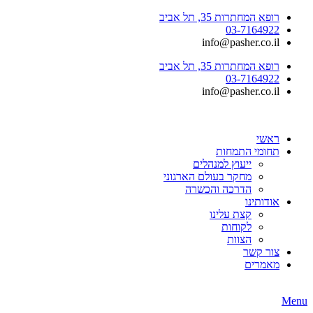
רופא המחתרות 35, תל אביב
03-7164922
info@pasher.co.il
רופא המחתרות 35, תל אביב
03-7164922
info@pasher.co.il
ראשי
תחומי התמחות
ייעוץ למנהלים
מחקר בעולם הארגוני
הדרכה והכשרה
אודותינו
קצת עלינו
לקוחות
הצוות
צור קשר
מאמרים
Menu