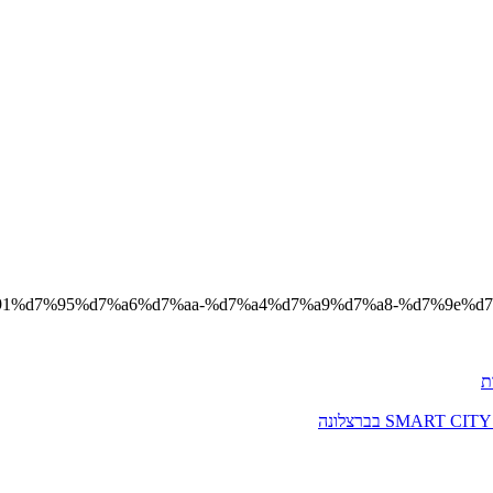
a7%d7%91%d7%95%d7%a6%d7%aa-%d7%a4%d7%a9%d7%a8-%d7%9
ת