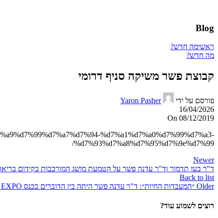
Blog
ראשי
מה חדש?
מה חדש?
קבוצת פשר משיקה סניף דרומי
פורסם על ידי
Yaron Pasher
16/04/2026
On 08/12/2019
e%d7%a9%d7%99%d7%a7%d7%94-%d7%a1%d7%a0%d7%99%d7%a3-
%d7%93%d7%a8%d7%95%d7%9e%d7%99/
Newer
ד"ר בעז תדמור וד"ר עדנה פשר על הטמעת מושג המורכבות בקידום בריאו
Back to list
Older
״המעבדות החיות״: ד"ר עדנה פשר היתה בין הדוברים בכנס SMART CITY EXPO בברצלונה
רוצים לשמוע עוד?