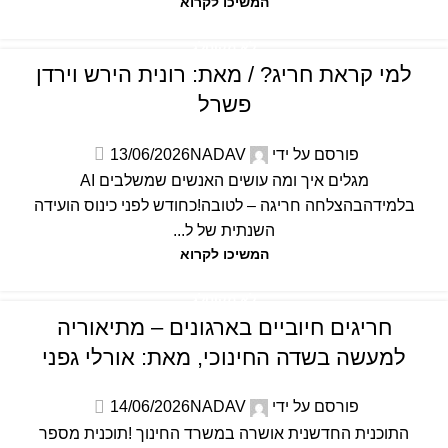
המשיכו לקרוא
לא מקוטלג
למי קראת חריג? / מאת: רונית הירש וירדן
פשרל
פורסם על ידי
NADAV
13/06/2026
מגלים איך ומה עושים האנשים שמשלבים AI
בלמידהבהצלחה חריגה – לטובה!כחודש לפני כינוס הועידה
השנתית של ל...
המשיכו לקרוא
לא מקוטלג
חריגים חיוביים בארגונים – מתיאוריה
למעשה בשדה החינוכי, מאת: אורלי גפני
פורסם על ידי
NADAV
14/06/2026
התוכנית החדשנית אושרה במשרד החינוך !תוכנית מספר