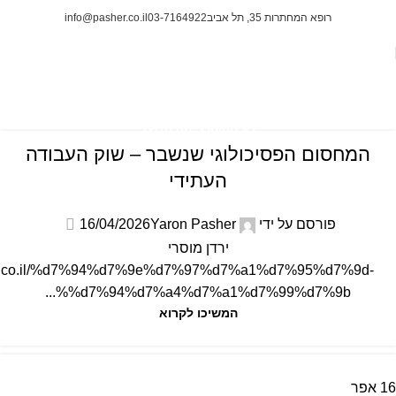
רופא המחתרות 35, תל אביב
03-7164922
info@pasher.co.il
לא מקוטלג
ראשי
Archive by Category "לא מקוטלג"
לא מקוטלג
,
מה חדש?
המחסום הפסיכולוגי שנשבר – שוק העבודה
העתידי
פורסם על ידי
Yaron Pasher
16/04/2026
ירדן מוסרי
atus.co.il/%d7%94%d7%9e%d7%97%d7%a1%d7%95%d7%9d-
%d7%94%d7%a4%d7%a1%d7%99%d7%9b%...
המשיכו לקרוא
16
אפר