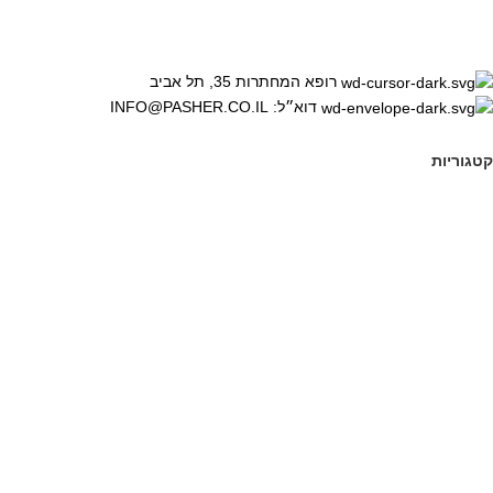
רופא המחתרות 35, תל אביב
דוא״ל: INFO@PASHER.CO.IL
קטגוריות
ראשי
תחומי התמחות
ייעוץ למנהלים
מחקר בעולם הארגוני
הדרכה והכשרה
לאתרים נוספים שלנו
אתר סטטוס
אתר האקתון