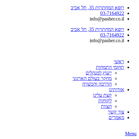
רופא המחתרות 35, תל אביב
03-7164922
info@pasher.co.il
רופא המחתרות 35, תל אביב
03-7164922
info@pasher.co.il
ראשי
תחומי התמחות
ייעוץ למנהלים
מחקר בעולם הארגוני
הדרכה והכשרה
אודותינו
קצת עלינו
לקוחות
הצוות
צור קשר
מאמרים
Menu