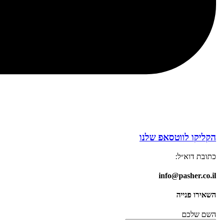
הקליקו לווטסאפ שלנו
כתובת דוא״ל:
info@pasher.co.il
השאירו פנייה
השם שלכם