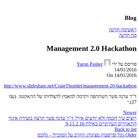
Blog
ראשי
מה חדש?
מה חדש?
Management 2.0 Hackathon
פורסם על ידי
Yaron Pasher
14/01/2016
On 14/01/2016
http://www.slideshare.net/CraigThomler/management-20-hackathon
ד"ר עדנה פשר השתתפה ותרמה למאמץ להצלחתו של ההאקטון (עמ
27).י
Newer
רוצים עיר חכמה ולא יודעים איך? ד"ר עדנה פשר תרצה בועידת איגוד
התאגידים העירוניים באילת 9-11.2.16
Back to list
Older
גוגל ופייסבוק מציגות: הקרב על המובייל – גלובס