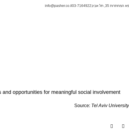
 המחתרות 35, תל אביב
03-7164922
info@pasher.co.il
s and opportunities for meaningful social involvement
Source:
Tel Aviv University