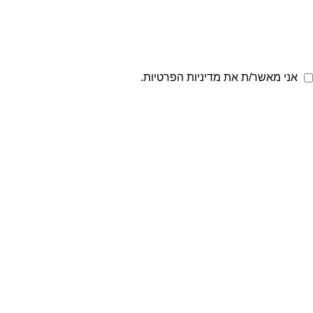
אני מאשר/ת את מדיניות הפרטיות.
שלח
הצטרפו לניוזלטר שלנו
קבלו עדכונים, טיפים והטבות ישירות למייל – לפני כולם.
קטגוריות
ראשי
רופא המחתרות 35, תל אביב
דוא״ל:
תחומי התמחות
INFO@PASHER.CO.IL
ייעוץ למנהלים
מחקר בעולם הארגו