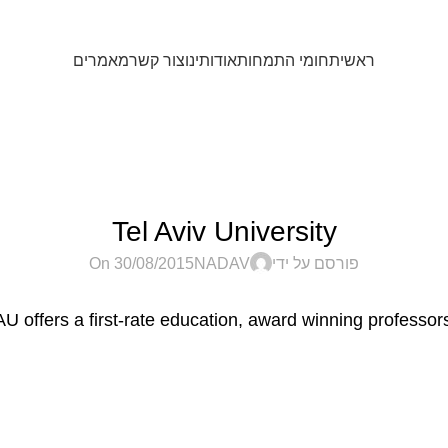
ראשי
תחומי התמחות
אודותינו
צור קשר
מאמרים
Blog
ראשי
Link to Article
LINK TO ARTICLE
Tel Aviv University
פורסם על ידי
NADAV
On 30/08/2015
AU offers a first-rate education, award winning professor