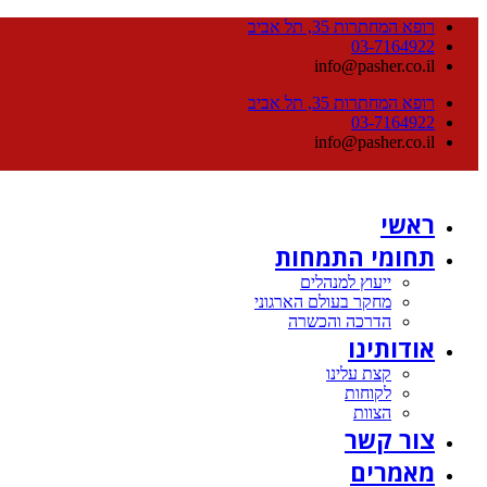
רופא המחתרות 35, תל אביב
03-7164922
info@pasher.co.il
רופא המחתרות 35, תל אביב
03-7164922
info@pasher.co.il
ראשי
תחומי התמחות
ייעוץ למנהלים
מחקר בעולם הארגוני
הדרכה והכשרה
אודותינו
קצת עלינו
לקוחות
הצוות
צור קשר
מאמרים