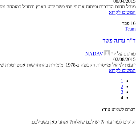
08/04/2015
מנהל תחום הדרכות ופיתוח ארגוני יוסי פשר ידוע בארץ ובחו"ל כמומחה ומוב
המשיכו לקרוא
16
פבר
Team
ד”ר עדנה פשר
פורסם על ידי
NADAV
02/08/2015
יועצת לניהול ומייסדת הקבוצה ב-1978. מומחית בהתחדשות אסטרטגית של ארגונים. בעלת תואר דוקטור לקומוניקצי...
המשיכו לקרוא
1
2
3
4
רוצים לשמוע עוד?
זקוקים לעוד עזרה? יש לכם שאלות? אנחנו כאן בשבילכם.