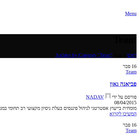
Menu
Team
ראשי
Page 4
Archive by Category "Team"
16
פבר
Team
פביאנה גאון
פורסם על ידי
NADAV
08/04/2015
מומחית בייעוץ אסטרטגי לניהול פיננסים בעלת ניסיון מקצועי רב תחומי במגוו
המשיכו לקרוא
16
פבר
Team